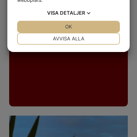
webbplats.
VISA
DETALJER
JA
NEJ
OK
JA
NEJ
NÖDVÄNDIG
INSTÄLLNINGAR
AVVISA ALLA
JA
NEJ
JA
NEJ
MARKNADSFÖRING
STATISTIK