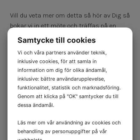
Vill du veta mer om detta så hör av Dig så
bokar vi in ett möte och träffas på en
kopp kaffe i vår fantastiska lokal med
Samtycke till cookies
utsikt över hamninloppet.
Vi och våra partners använder teknik,
inklusive cookies, för att samla in
information om dig för olika ändamål,
inklusive: bättre användarupplevelse,
funktionalitet, statistik och marknadsföring.
Genom att klicka på "OK" samtycker du till
dessa ändamål.
Läs mer om vår användning av cookies och
behandling av personuppgifter på vår